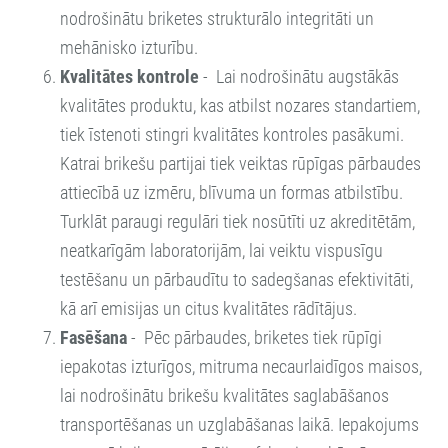
nodrošinātu briketes strukturālo integritāti un
mehānisko izturību.
Kvalitātes kontrole
-
Lai nodrošinātu augstākās
kvalitātes produktu, kas atbilst nozares standartiem,
tiek īstenoti stingri kvalitātes kontroles pasākumi.
Katrai brikešu partijai tiek veiktas rūpīgas pārbaudes
attiecībā uz izmēru, blīvuma un formas atbilstību.
Turklāt paraugi regulāri tiek nosūtīti uz akreditētām,
neatkarīgām laboratorijām, lai veiktu vispusīgu
testēšanu un pārbaudītu to sadegšanas efektivitāti,
kā arī emisijas un citus kvalitātes rādītājus.
Fasēšana
- P
ēc pārbaudes, briketes tiek rūpīgi
iepakotas izturīgos, mitruma necaurlaidīgos maisos,
lai nodrošinātu brikešu kvalitātes saglabāšanos
transportēšanas un uzglabāšanas laikā. Iepakojums