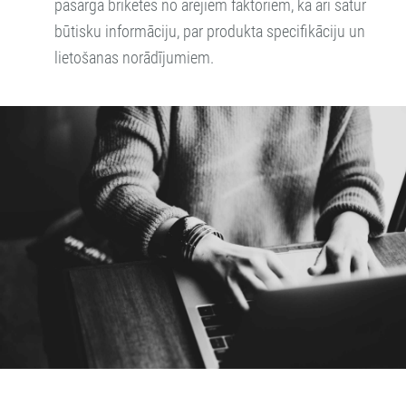
pasargā briketes no ārējiem faktoriem, kā arī satur
būtisku informāciju, par produkta specifikāciju un
lietošanas norādījumiem.