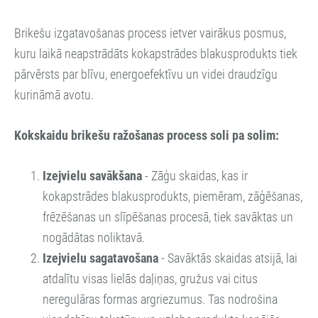
Brikešu izgatavošanas process ietver vairākus posmus,
kuru laikā neapstrādāts kokapstrādes blakusprodukts tiek
pārvērsts par blīvu, energoefektīvu un videi draudzīgu
kurināmā avotu.
Kokskaidu brikešu ražošanas process
soli pa solim:
Izejvielu savākšana
-
Zāģu skaidas, kas ir
kokapstrādes blakusprodukts, piemēram, zāģēšanas,
frēzēšanas un slīpēšanas procesā, tiek savāktas un
nogādātas noliktavā.
Izejvielu sagatavošana
-
Savāktās skaidas atsijā, lai
atdalītu visas lielās daļiņas, gružus vai citus
neregulāras formas argriezumus. Tas nodrošina