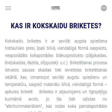
KAS IR KOKSKAIDU BRIKETES?
Kokskaidu briketes ir ar sevišķi augsta spiediena
hidraulisko presi, īpaši blīvā, viendabīgā formā saspiests,
neapstrādāts kokapstrādes blakusprodukts (zāģskaidas,
ēveļskaidas, šķelda, slīpputekļi u.c.). Briketēšanas procesa
ietvaros sausas skaidas tiek ievietotas briketēšanas
iekārtā, kas, izmantojot sevišķi augstu spiedienu un
temperatūru, saspiež materiālu blīvā, viendabīgā formā –
apkures briketē. B
riketes ir atjaunojams un ilgtspējīgs
kurināmā avots, jo tās tiek ražotas no
“atkritummateriāliem”, kas rodas koka pamatapstrādes