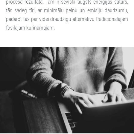
procesa rezultātā. Tām ir sevišķi augsts enerģijas saturs,
tās sadeg tīri, ar minimālu pelnu un emisiju daudzumu,
padarot tās par videi draudzīgu alternatīvu tradicionālajam
fosilajam kurināmajam.