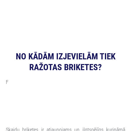
NO KĀDĀM IZJEVIELĀM TIEK
RAŽOTAS BRIKETES?
F
Skaidu briketes ir atjaunojams un ilgtspējīgs kurināmā