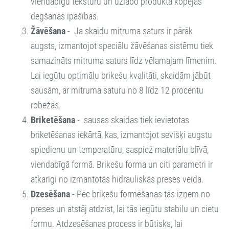
viendabīgu tekstūru un uzlabo produkta kopējās
degšanas īpašības.
Žāvēšana
-
Ja skaidu mitruma saturs ir pārāk
augsts, izmantojot speciālu žāvēšanas sistēmu tiek
samazināts mitruma saturs līdz vēlamajam līmenim.
Lai iegūtu optimālu brikešu kvalitāti, skaidām jābūt
sausām, ar mitruma saturu no 8 līdz 12 procentu
robežās.
Briketēšana
-
sausas skaidas tiek ievietotas
briketēšanas iekārtā, kas, izmantojot sevišķi augstu
spiedienu un temperatūru, saspiež materiālu blīvā,
viendabīgā formā. Brikešu forma un citi parametri ir
atkarīgi no izmantotās hidrauliskās preses veida.
Dzesēšana
-
Pēc brikešu formēšanas tās izņem no
preses un atstāj atdzist, lai tās iegūtu stabilu un cietu
formu. Atdzesēšanas process ir būtisks, lai