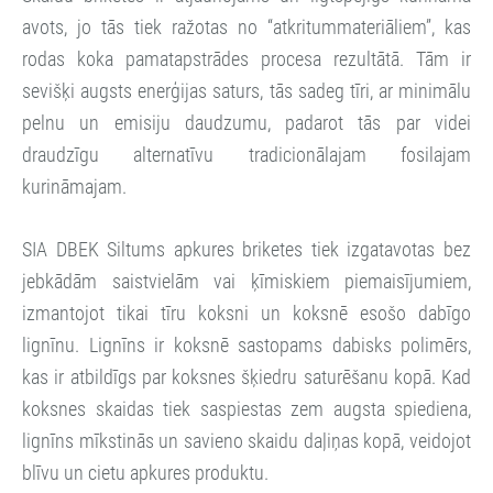
avots, jo tās tiek ražotas no “atkritummateriāliem”, kas
rodas koka pamatapstrādes procesa rezultātā. Tām ir
sevišķi augsts enerģijas saturs, tās sadeg tīri, ar minimālu
pelnu un emisiju daudzumu, padarot tās par videi
draudzīgu alternatīvu tradicionālajam fosilajam
kurināmajam.
SIA DBEK Siltums apkures briketes tiek izgatavotas bez
jebkādām saistvielām vai ķīmiskiem piemaisījumiem,
izmantojot tikai tīru koksni un koksnē esošo dabīgo
lignīnu. Lignīns ir koksnē sastopams dabisks polimērs,
kas ir atbildīgs par koksnes šķiedru saturēšanu kopā. Kad
koksnes skaidas tiek saspiestas zem augsta spiediena,
lignīns mīkstinās un savieno skaidu daļiņas kopā, veidojot
blīvu un cietu apkures produktu.